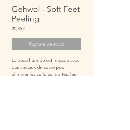
Gehwol - Soft Feet
Peeling
Prix
20,35 €
Rupture de stock
La peau humide est massée avec
des cristaux de sucre pour
éliminer les cellules mortes, les
particules de bambou vont lisser
le peau, l'huile d'avocat, les
extraits de miel et la jojoba vont
donner une peau douce aux
pieds et aux jambes.
Contenu : 125 mL