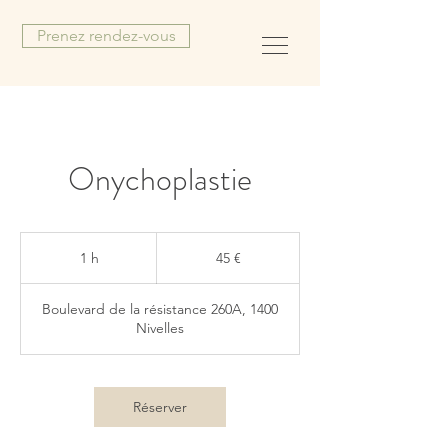
Prenez rendez-vous
Onychoplastie
45
euros
1 h
1
45 €
Boulevard de la résistance 260A, 1400
Nivelles
Réserver